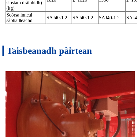
siostam dràibhidh)
(kg)
Seòrsa inneal
SAJ40-1.2
SAJ40-1.2
SAJ40-1.2
SAJ4
sàbhailteachd
Taisbeanadh pàirtean