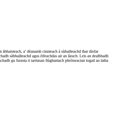
 àbhaisteach, a’ dèanamh cinnteach à sùbailteachd thar diofar
chadh sàbhailteachd agus èifeachdas air an làrach. Leis an dealbhadh
hadh gu furasta ri iarrtasan fiùghantach phròiseactan togail an latha