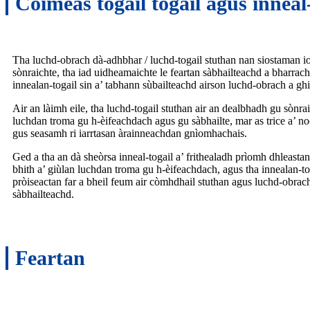
Coimeas togail togail agus inneal
Tha luchd-obrach dà-adhbhar / luchd-togail stuthan nan siostaman i
sònraichte, tha iad uidheamaichte le feartan sàbhailteachd a bharra
innealan-togail sin a’ tabhann sùbailteachd airson luchd-obrach a ghi
Air an làimh eile, tha luchd-togail stuthan air an dealbhadh gu sònra
luchdan troma gu h-èifeachdach agus gu sàbhailte, mar as trice a’ no
gus seasamh ri iarrtasan àrainneachdan gnìomhachais.
Ged a tha an dà sheòrsa inneal-togail a’ frithealadh prìomh dhleastana
bhith a’ giùlan luchdan troma gu h-èifeachdach, agus tha innealan-t
pròiseactan far a bheil feum air còmhdhail stuthan agus luchd-obrach.
sàbhailteachd.
Feartan