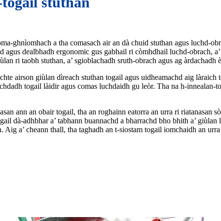
-togail stuthan
oma-ghnìomhach a tha comasach air an dà chuid stuthan agus luchd-obrac
chd agus dealbhadh ergonomic gus gabhail ri còmhdhail luchd-obrach, a’ 
ùlan ri taobh stuthan, a’ sgioblachadh sruth-obrach agus ag àrdachadh èi
ichte airson giùlan dìreach stuthan togail agus uidheamachd aig làraich 
chdadh togail làidir agus comas luchdaidh gu leòr. Tha na h-innealan-t
san ann an obair togail, tha an roghainn eatorra an urra ri riatanasan sò
ogail dà-adhbhar a’ tabhann buannachd a bharrachd bho bhith a’ giùlan 
 Aig a’ cheann thall, tha taghadh an t-siostam togail iomchaidh an urra 