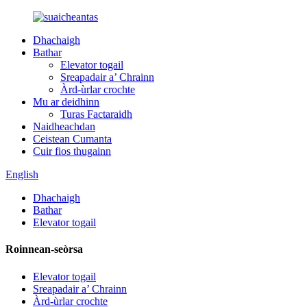
Dhachaigh
Bathar
Elevator togail
Sreapadair a’ Chrainn
Àrd-ùrlar crochte
Mu ar deidhinn
Turas Factaraidh
Naidheachdan
Ceistean Cumanta
Cuir fios thugainn
English
Dhachaigh
Bathar
Elevator togail
Roinnean-seòrsa
Elevator togail
Sreapadair a’ Chrainn
Àrd-ùrlar crochte