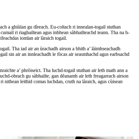
h a ghiùlan gu dìreach. Eu-coltach ri innealan-togail stuthan
cumail ri riaghailtean agus inbhean sàbhailteachd teann. Tha na h-
feachdas iomlan air làraich togail.
togail. Tha iad air an ùrachadh airson a bhith a’ làimhseachadh
ogail sin air an innleachadh le fòcas air seasmhachd agus earbsachd
nraichte a’ phròiseict. Tha luchd-togail stuthan air leth math ann a
luchd-obrach gu sàbhailte, gan dèanamh air leth freagarrach airson
ri nithean leithid comas luchdan, cruth na làraich, agus cùisean