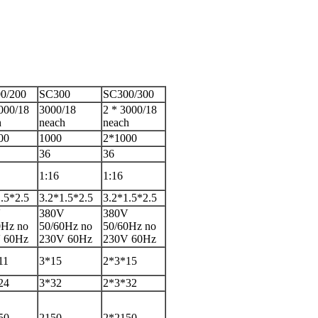
0/200
SC300
SC300/300
000/18
3000/18
2 * 3000/18
h
neach
neach
00
1000
2*1000
36
36
1:16
1:16
.5*2.5
3.2*1.5*2.5
3.2*1.5*2.5
V
380V
380V
0Hz no
50/60Hz no
50/60Hz no
 60Hz
230V 60Hz
230V 60Hz
11
3*15
2*3*15
24
3*32
2*3*32
50
2150
2*2150