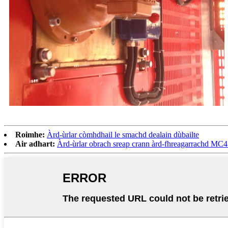
Roimhe:
Àrd-ùrlar còmhdhail le smachd dealain dùbailte
Air adhart:
Àrd-ùrlar obrach sreap crann àrd-fhreagarrachd MC