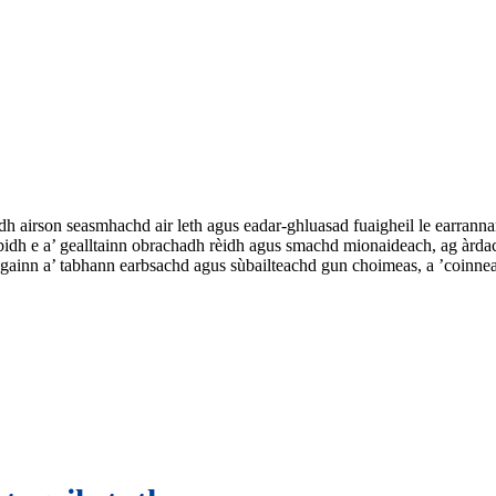
airson seasmhachd air leth agus eadar-ghluasad fuaigheil le earrannan
 bidh e a’ gealltainn obrachadh rèidh agus smachd mionaideach, ag àrda
 againn a’ tabhann earbsachd agus sùbailteachd gun choimeas, a ’coinneac