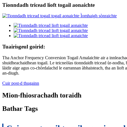
Tionndadh tricead lioft togail aonaichte
Tuairisgeul goirid:
Tha Anchor Frequency Conversion Togail Amalaichte air a innleachadh 
shuidheachaidhean togail. Le teicneòlas tionndaidh tricead ùr-nodha,
làidir aige agus co-chòrdalachd le earrannan àbhaisteach, tha an lioft
an-diugh.
Cuir post-d thugainn
Mion-fhiosrachadh toraidh
Bathar Tags