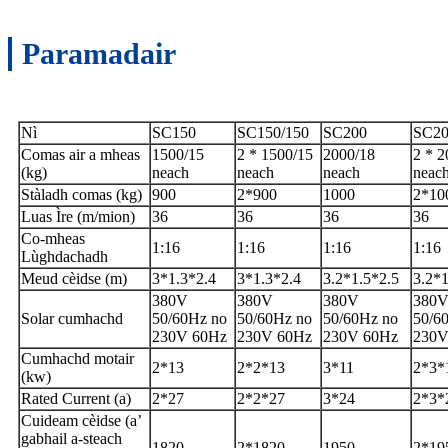
Paramadair
Nì
SC150
SC150/150
SC200
SC20
Comas air a mheas
1500/15
2 * 1500/15
2000/18
2 * 2
(kg)
neach
neach
neach
neac
Stàladh comas (kg)
900
2*900
1000
2*10
Luas Ìre (m/mion)
36
36
36
36
Co-mheas
1:16
1:16
1:16
1:16
Lùghdachadh
Meud cèidse (m)
3*1.3*2.4
3*1.3*2.4
3.2*1.5*2.5
3.2*1
380V
380V
380V
380
Solar cumhachd
50/60Hz no
50/60Hz no
50/60Hz no
50/6
230V 60Hz
230V 60Hz
230V 60Hz
230V
Cumhachd motair
2*13
2*2*13
3*11
2*3*
(kw)
Rated Current (a)
2*27
2*2*27
3*24
2*3*
Cuideam cèidse (a’
gabhail a-steach
1820
2*1820
1950
2*19